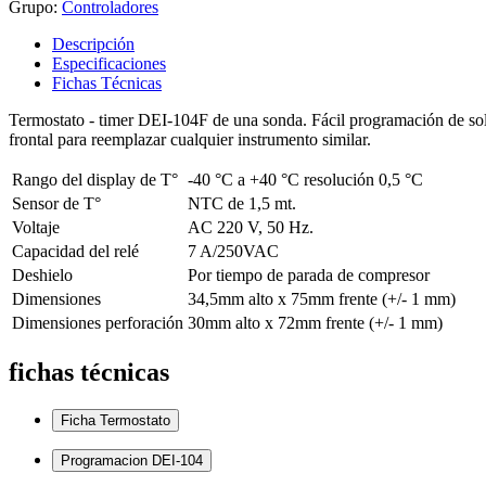
Grupo:
Controladores
Descripción
Especificaciones
Fichas Técnicas
Termostato - timer DEI-104F de una sonda. Fácil programación de solo
frontal para reemplazar cualquier instrumento similar.
Rango del display de T°
-40 °C a +40 °C resolución 0,5 °C
Sensor de T°
NTC de 1,5 mt.
Voltaje
AC 220 V, 50 Hz.
Capacidad del relé
7 A/250VAC
Deshielo
Por tiempo de parada de compresor
Dimensiones
34,5mm alto x 75mm frente (+/- 1 mm)
Dimensiones perforación
30mm alto x 72mm frente (+/- 1 mm)
fichas técnicas
Ficha Termostato
Programacion DEI-104