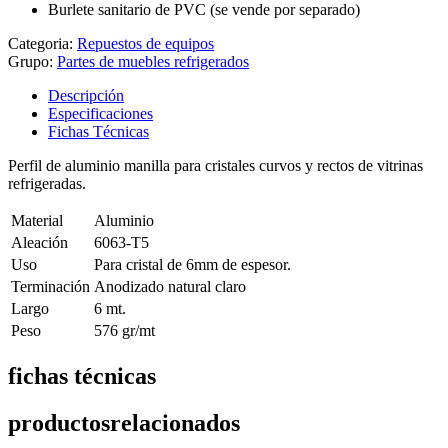
Burlete sanitario de PVC (se vende por separado)
Categoria:
Repuestos de equipos
Grupo:
Partes de muebles refrigerados
Descripción
Especificaciones
Fichas Técnicas
Perfil de aluminio manilla para cristales curvos y rectos de vitrinas
refrigeradas.
Material
Aluminio
Aleación
6063-T5
Uso
Para cristal de 6mm de espesor.
Terminación
Anodizado natural claro
Largo
6 mt.
Peso
576 gr/mt
fichas técnicas
productos
relacionados